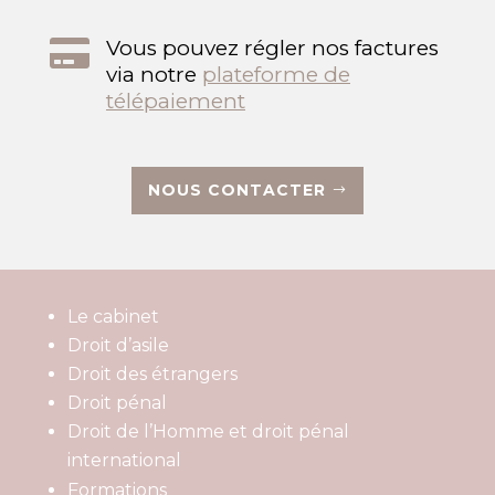

Vous pouvez régler nos factures
via notre
plateforme de
télépaiement
NOUS CONTACTER
Le cabinet
Droit d’asile
Droit des étrangers
Droit pénal
Droit de l’Homme et droit pénal
international
Formations